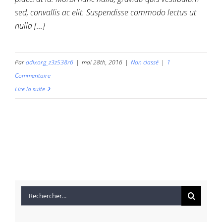
sed, convallis ac elit. Suspendisse commodo lectus ut
nulla [...]
Par
ddlxorg_z3z538r6
|
mai 28th, 2016
|
Non classé
|
1
Commentaire
Lire la suite
Rechercher: